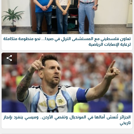
تعاون فلسطيني مع المستشفى التركي في صيدا... نحو منظومة متكاملة
لرعاية الإصابات الرياضية
share
الجزائر تُنعش آمالها في المونديال وتقصي الأردن.. وميسي ينفرد بإنجاز
تاريخي