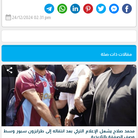
calendar_month
24/12/2024 02:31 pm
مقالات ذات صلة
share
محمد صلاح يشعل الإعلام التركي بعد انتقاله إلى طرابزون سبور وسط
وصف الصفقة بالتاريخية