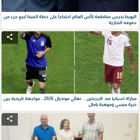
اليويفا يدرس مقاطعة كأس العالم احتجاجاً على خطة الفيفا لبيع جزء من
حقوقه التجارية
share
مباراة اسبانيا ضد الارجنتين .. نهائي مونديال 2026.. مواجهة تاريخية بين
خبرة ميسي وموهبة يامال
share