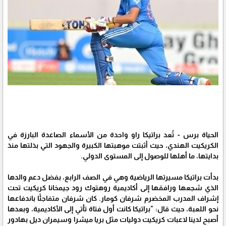
الحياة برس - تُعد براتيكا راو واحدة من الأسماء الصاعدة البارزة في
الكريكيت الهندي، حيث أثبتت موهبتها الكبيرة والجهود التي بذلتها منذ
بدايتها، ما أهلها للوصول إلى المستوى الدولي.
بدأت براتيكا مسيرتها الرياضية وهي في الصف الرابع، بفضل دعم والدها
الذي شجعها ورافقها إلى أكاديمية روهتوك رود جيمخانا كريكيت تحت
إشراف المدرب المخضرم شرفان كومار. كان شرفان متفاجئًا باندفاعها
نحو اللعبة، حيث قال: "براتيكا كانت أول فتاة تأتي إلى الأكاديمية، وبعدها
أصبح لدينا لاعبات كريكيت دوليات مثل بريا ميشرا وسيمران ديل بهادور