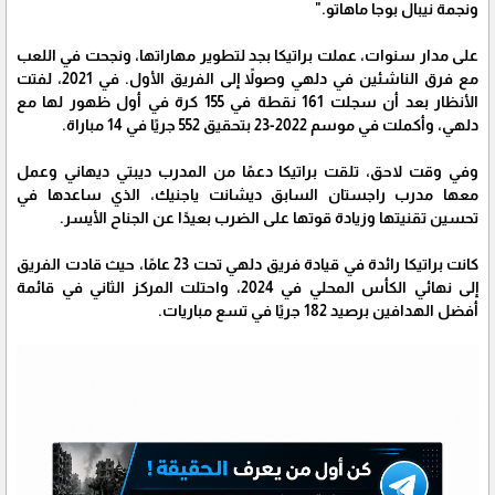
ونجمة نيبال بوجا ماهاتو."
على مدار سنوات، عملت براتيكا بجد لتطوير مهاراتها، ونجحت في اللعب
مع فرق الناشئين في دلهي وصولاً إلى الفريق الأول. في 2021، لفتت
الأنظار بعد أن سجلت 161 نقطة في 155 كرة في أول ظهور لها مع
دلهي، وأكملت في موسم 2022-23 بتحقيق 552 جريًا في 14 مباراة.
وفي وقت لاحق، تلقت براتيكا دعمًا من المدرب ديبتي ديهاني وعمل
معها مدرب راجستان السابق ديشانت ياجنيك، الذي ساعدها في
تحسين تقنيتها وزيادة قوتها على الضرب بعيدًا عن الجناح الأيسر.
كانت براتيكا رائدة في قيادة فريق دلهي تحت 23 عامًا، حيث قادت الفريق
إلى نهائي الكأس المحلي في 2024، واحتلت المركز الثاني في قائمة
أفضل الهدافين برصيد 182 جريًا في تسع مباريات.