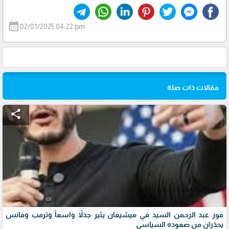
calendar_month
02/01/2025 04:22 pm
مقالات ذات صلة
share
فوز عبد الرحمن السيد في ميشيغان يثير جدلاً واسعاً وترمب وفانس
يحذران من صعوده السياسي