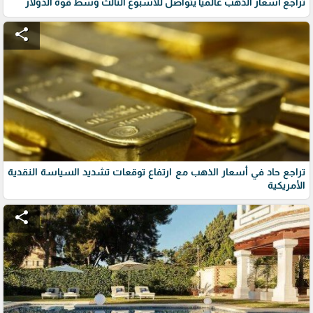
تراجع أسعار الذهب عالمياً يتواصل للأسبوع الثالث وسط قوة الدولار
share
تراجع حاد في أسعار الذهب مع ارتفاع توقعات تشديد السياسة النقدية
الأمريكية
share