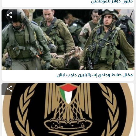
مليون دولار للموظفين
share
مقتل ضابط وجندي إسرائيليين جنوب لبنان
share