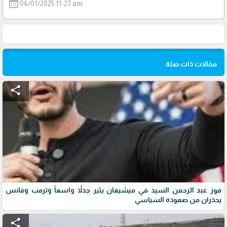
calendar_month
06/01/2025 11:27 am
مقالات ذات صلة
share
فوز عبد الرحمن السيد في ميشيغان يثير جدلاً واسعاً وترمب وفانس
يحذران من صعوده السياسي
share