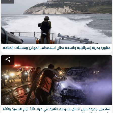
مناورة بحرية إسرائيلية واسعة تحاكي استهداف الموانئ ومنشآت الطاقة
share
تفاصيل جديدة حول اتفاق المرحلة الثانية في غزة: 210 أيام للتنفيذ و400