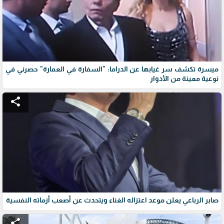
ميسرة تكشف سر غيابها عن الدراما: "السفارة في العمارة" حصرني في
نوعية معينة من الأدوار
share
صابر الرباعي يعلن موعد اعتزاله الغناء ويتحدث عن أصعب أزماته النفسية
share