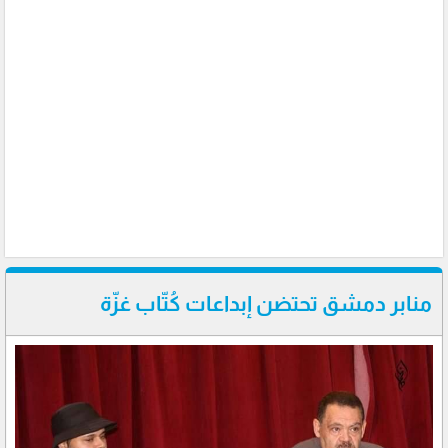
منابر دمشق تحتضن إبداعات كُتّاب غزّة