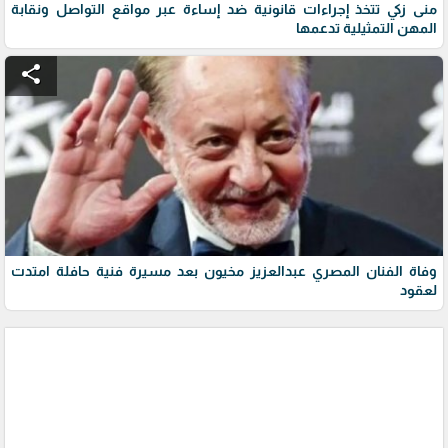
منى زكي تتخذ إجراءات قانونية ضد إساءة عبر مواقع التواصل ونقابة
المهن التمثيلية تدعمها
share
وفاة الفنان المصري عبدالعزيز مخيون بعد مسيرة فنية حافلة امتدت
لعقود