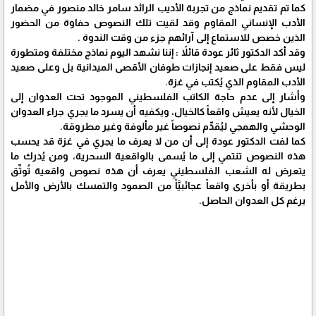
كما تم تقديم نماذج من تجربة الأديب الرائد سامر خالد منصور في مضمار
الأدب الإنساني المقاوم وقد لقيت تلك النصوص حفاوة من الحضور
الذين خصص للاستماع إلى آرائهم جزء من وقت الندوة .
وقد أكد الدكتور ثائر عودة قائلاً : إننا نشهد اليوم نماذج مختلفة ومتطورة
ليس فقط على صعيد إنجازات طوفان الأقصى الميدانية بل وعلى صعيد
الأدب المقاوم الذي يُكتب في غزة.
وأشار إلى عدم حاجة الكاتب الفلسطيني الموجود تحت العدوان إلى
الخيال لأنه يعيش واقعاً كالخيال، ويكفيه أن يسرد ما يجري جراء العدوان
الوحشي والهمجي ليُقدِّم نصوصاً غير مألوفة وغير مطروقة.
كما لفت الدكتور عودة إلى أن من لا يعرف ما يجري في غزة قد يحسب
هذه النصوص تنتمي إلى ما يُسمى بالواقعية السحرية، ومن يُدرك ما
يتعرض له الشعب الفلسطيني يعرف أن هذه نصوص واقعية تُوثّق
بطريقة أو بأخرى واقعاً عجائبيَّاً من الصمود والتمسك بالأرض والأمل
برغم كل العدوان الحاصل.