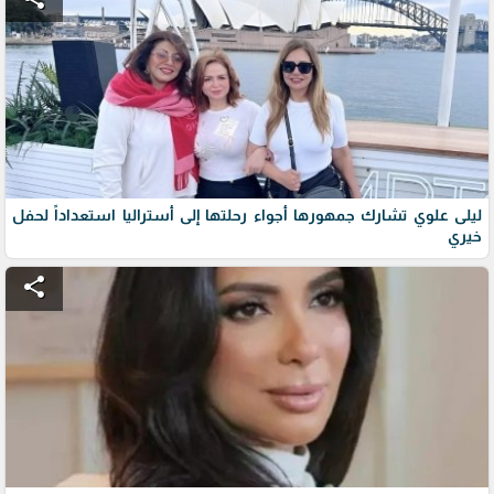
ليلى علوي تشارك جمهورها أجواء رحلتها إلى أستراليا استعداداً لحفل
خيري
share