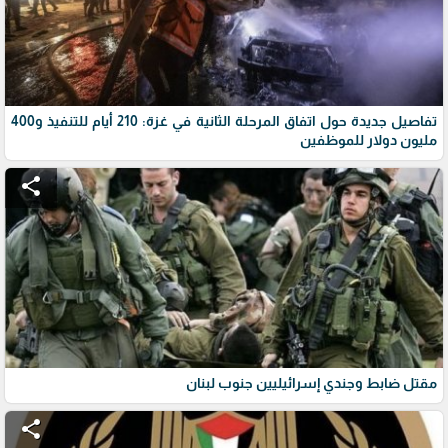
تفاصيل جديدة حول اتفاق المرحلة الثانية في غزة: 210 أيام للتنفيذ و400
مليون دولار للموظفين
share
مقتل ضابط وجندي إسرائيليين جنوب لبنان
share