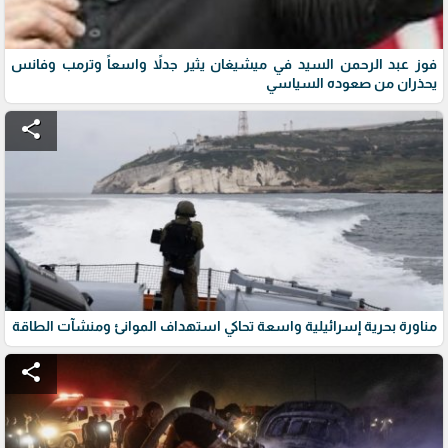
فوز عبد الرحمن السيد في ميشيغان يثير جدلاً واسعاً وترمب وفانس
يحذران من صعوده السياسي
share
مناورة بحرية إسرائيلية واسعة تحاكي استهداف الموانئ ومنشآت الطاقة
share