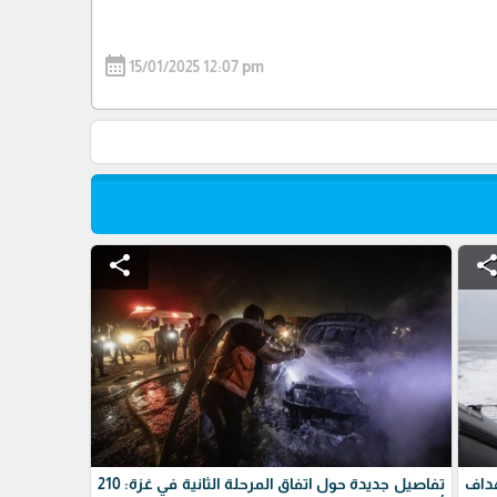
calendar_month
15/01/2025 12:07 pm
share
shar
داف
تفاصيل جديدة حول اتفاق المرحلة الثانية في غزة: 210