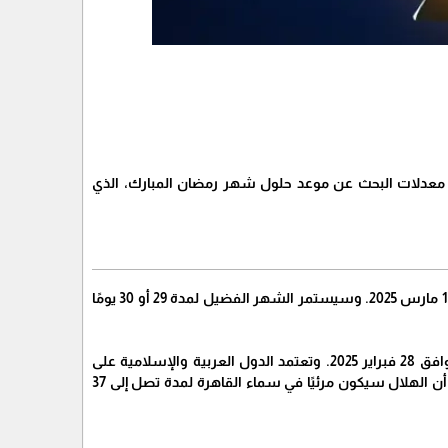
ل أيام شهر رمضان 2025 .. مع بداية شهر رجب، الموافق 1 يناير 2025، ارتفعت معدلات البحث عن موعد حلول شهر رمضان المبارك، الذي
ووفقاً للحسابات الفلكية، يُتوقع أن يكون أول أيام شهر رمضان لعام 1446 هـ هو يوم السبت الموافق 1 مارس 2025. وسيستمر الشهر الفضيل لمدة 29 أو 30 يومًا
ومن المقرر أن تتم رؤية هلال شهر رمضان بعد مغيب شمس يوم الجمعة 29 شعبان 1446 هـ، الموافق 28 فبراير 2025. وتعتمد الدول العربية والإسلامية على
الرؤية الشرعية باستخدام المراصد الفلكية لتحديد بداية الشهر المبارك. وتشير التقديرات الفلكية إلى أن الهلال سيكون مرئيًا في سماء القاهرة لمدة تصل إلى 37