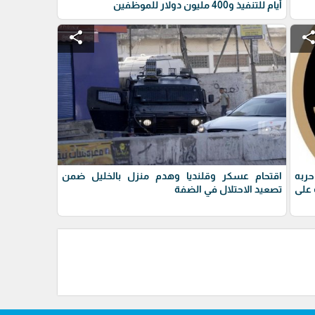
أيام للتنفيذ و400 مليون دولار للموظفين
share
shar
حربه
اقتحام عسكر وقلنديا وهدم منزل بالخليل ضمن
على
تصعيد الاحتلال في الضفة