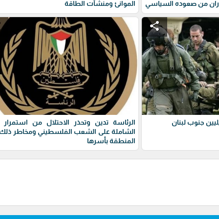
ران من صعوده السياسي
الموانئ ومنشآت الطاقة
e
share
يين جنوب لبنان
الرئاسة تدين وتحذر الاحتلال من استمرار 
الشاملة على الشعب الفلسطيني ومخاطر ذلك 
المنطقة بأسرها