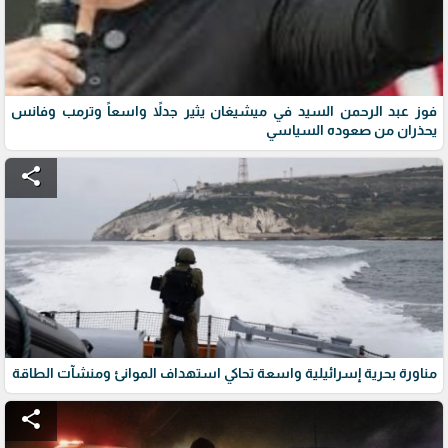
فوز عبد الرحمن السيد في ميشيغان يثير جدلاً واسعاً وترمب وفانس
يحذران من صعوده السياسي
share
مناورة بحرية إسرائيلية واسعة تحاكي استهداف الموانئ ومنشآت الطاقة
share