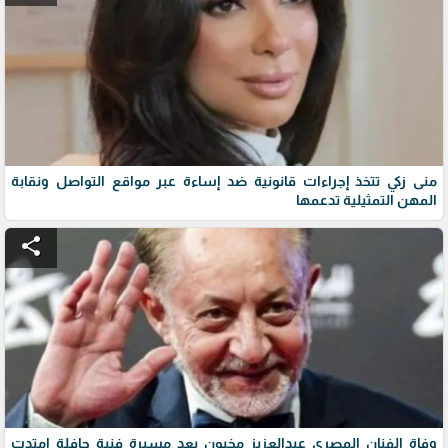
منى زكي تتخذ إجراءات قانونية ضد إساءة عبر مواقع التواصل ونقابة
المهن التمثيلية تدعمها
share
وفاة الفنان المصري عبدالعزيز مخيون بعد مسيرة فنية حافلة امتدت