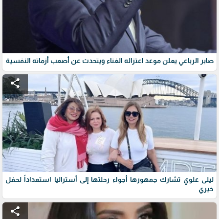
صابر الرباعي يعلن موعد اعتزاله الغناء ويتحدث عن أصعب أزماته النفسية
share
ليلى علوي تشارك جمهورها أجواء رحلتها إلى أستراليا استعداداً لحفل
خيري
share