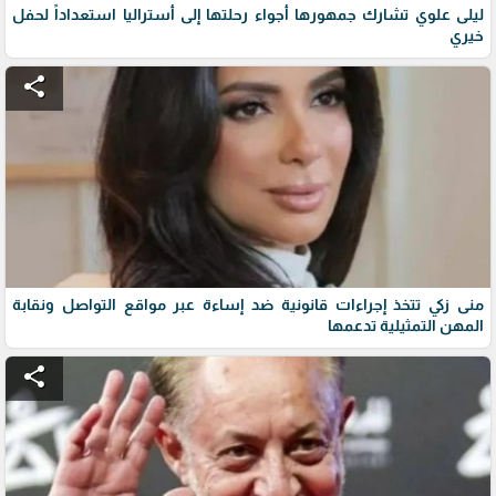
ليلى علوي تشارك جمهورها أجواء رحلتها إلى أستراليا استعداداً لحفل
خيري
share
منى زكي تتخذ إجراءات قانونية ضد إساءة عبر مواقع التواصل ونقابة
المهن التمثيلية تدعمها
share