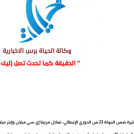
إنتر ميلان بنتيجة 1-1، في اللقاء الذي أُقيم على ملعب سان سيرو.