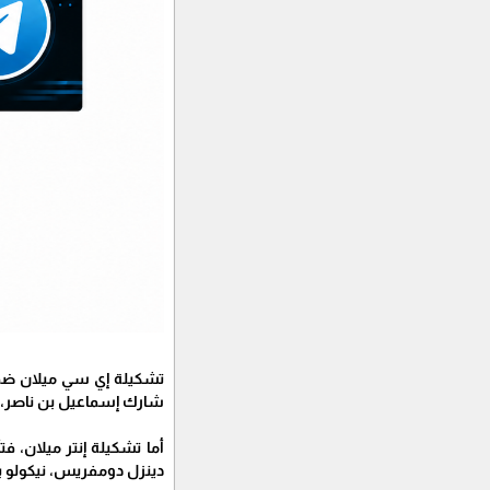
تشكيلة إي سي ميلان ضمت 
شارك إسماعيل بن ناصر، تي
أما تشكيلة إنتر ميلان، 
دينزل دومفريس، نيكولو بار