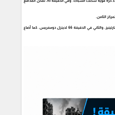
افتتح ميلان التسجيل في الدقيقة 45 عن طريق تيجاني ريندرز، الذي استغل هجمة مرتدة سريعة ليسدد كرة قوية سكنت الشباك. وفي الدقيقة 93، تمكن المدافع
شهدت المباراة إلغاء هدفين لصالح إنتر ميلان بداعي التسلل، الأول في الدقيقة السابعة للاوتارو مارتينيز، والثاني في الدقيقة 66 لدينزل دومفريس. كما أضاع