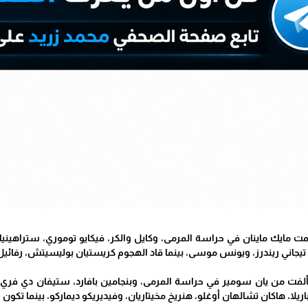
مايك ماينان في حراسة المرمى، وكايل والكر، فيكايو توموري، ستراهينيا
جاني ريندرز، ويونس موسى، بينما قاد الهجوم كريستيان بوليسيتش، رفائيل لي
فتألفت من يان سومير في حراسة المرمى، وبنجامين بافارد، ستيفان دي فر
يلا، هاكان تشالهان أوغلو، هنريخ مخيتاريان، وفيديريكو ديماركو، بينما تكون