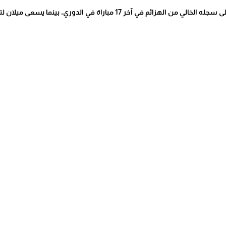
خر 17 مباراة في الدوري، بينما يسعى ميلان لتحسين نتائجه في الجولات المقبلة.