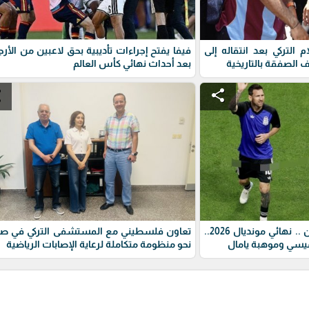
التركي بعد انتقاله إلى
فيفا يفتح إجراءات تأديبية بحق لاعبين من الأرج
لصفقة بالتاريخية
بعد أحداث نهائي كأس العالم
e
share
مباراة اسبانيا ضد الارجنتين .. نهائي مونديال 2026..
تعاون فلسطيني مع المستشفى التركي في صيد
ميسي وموهبة يامال
نحو منظومة متكاملة لرعاية الإصابات الرياضية