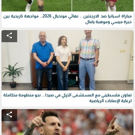
مباراة اسبانيا ضد الارجنتين .. نهائي مونديال 2026.. مواجهة تاريخية بين
خبرة ميسي وموهبة يامال
share
تعاون فلسطيني مع المستشفى التركي في صيدا... نحو منظومة متكاملة
لرعاية الإصابات الرياضية
share