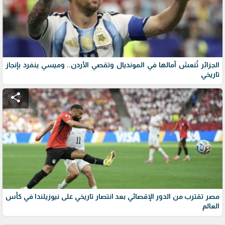
الجزائر تُنعش آمالها في المونديال وتقصي الأردن.. وميسي ينفرد بإنجاز
تاريخي
share
مصر تقترب من الدور الإقصائي بعد انتصار تاريخي على نيوزيلندا في كأس
العالم