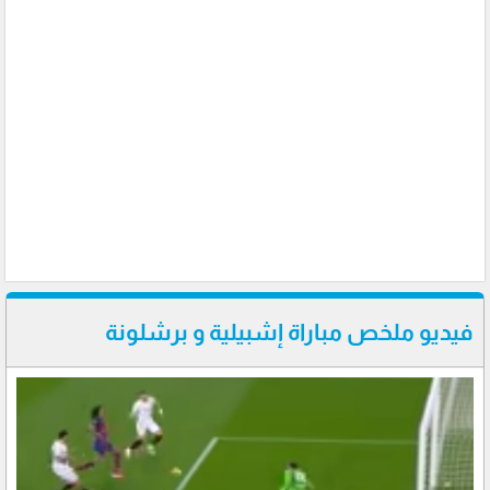
فيديو ملخص مباراة إشبيلية و برشلونة