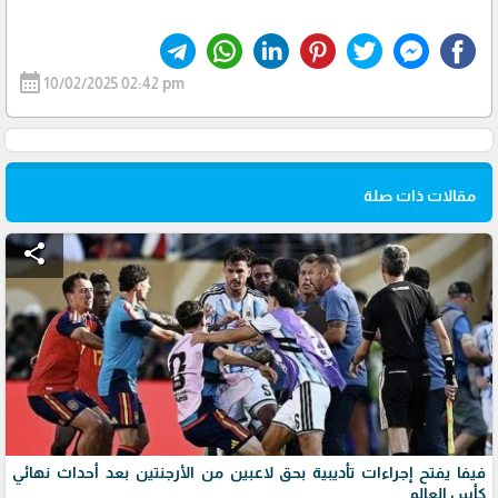
calendar_month
10/02/2025 02:42 pm
مقالات ذات صلة
share
فيفا يفتح إجراءات تأديبية بحق لاعبين من الأرجنتين بعد أحداث نهائي