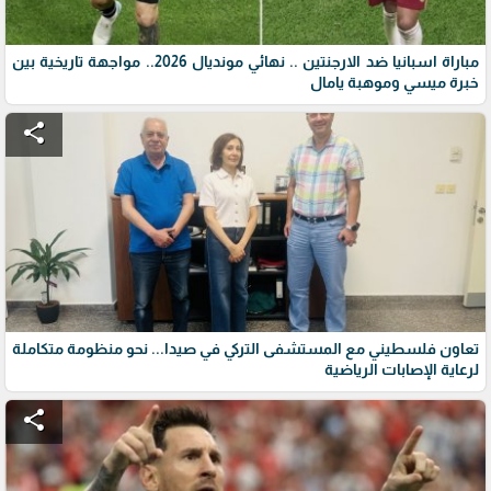
مباراة اسبانيا ضد الارجنتين .. نهائي مونديال 2026.. مواجهة تاريخية بين
خبرة ميسي وموهبة يامال
share
تعاون فلسطيني مع المستشفى التركي في صيدا... نحو منظومة متكاملة
لرعاية الإصابات الرياضية
share