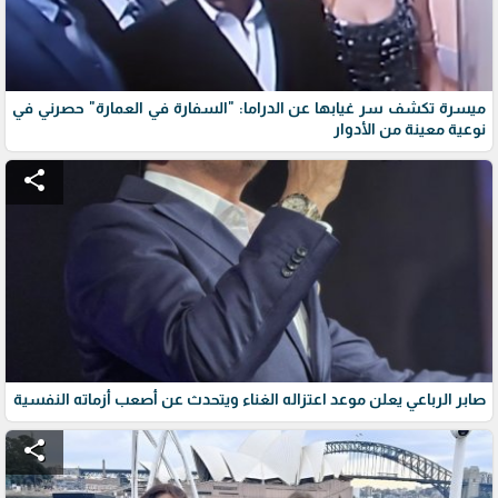
ميسرة تكشف سر غيابها عن الدراما: "السفارة في العمارة" حصرني في
نوعية معينة من الأدوار
share
صابر الرباعي يعلن موعد اعتزاله الغناء ويتحدث عن أصعب أزماته النفسية
share