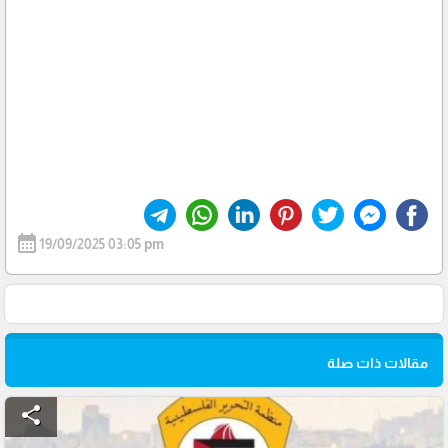
calendar_month
19/09/2025 03:05 pm
مقالات ذات صلة
share