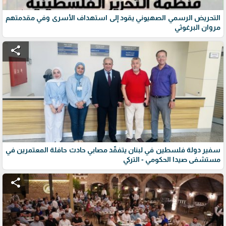
التحريض الرسمي الصهيوني يقود إلى استهداف الأسرى وفي مقدمتهم
مروان البرغوثي
share
سفير دولة فلسطين في لبنان يتفقّد مصابي حادث حافلة المعتمرين في
مستشفى صيدا الحكومي - التركي
share