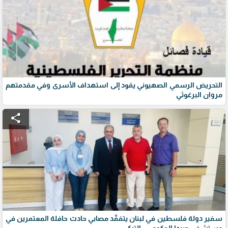
التحريض الرسمي الصهيوني يقود إلى استهداف الأسرى وفي مقدمتهم
مروان البرغوثي
share
سفير دولة فلسطين في لبنان يتفقّد مصابي حادث حافلة المعتمرين في
مستشفى صيدا الحكومي - التركي