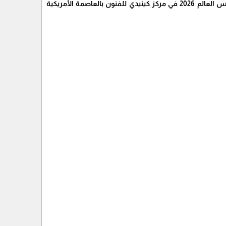
حدد الاتحاد الدولي لكرة القدم (فيفا) يوم الخامس من ديسمبر المقبل موعدًا لإجراء قرعة نهائيات كأس العالم 2026 في مركز كينيدي للفنون بالعاصمة الأمريكية