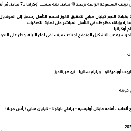
يادة النجم كيليان مبابي لتحقيق الفوز لحسم التأهل رسميًا إلى المونديال ق
دارة وإبقاء حظوظه في التأهل المباشر حتى نهاية التصفيات.
 أوكرانيا
سية عن التشكيل المتوقع لمنتخب فرنسا في لقاء الليلة، وجاء على النحو ال
ان
ت أوباميكانو – ويليام ساليبا – ثيو هيرنانديز
 كونيه
لعاب)، أمامه مايكل أوليسيه – برادلي باركولا – كيليان مبابي (رأس حربة)