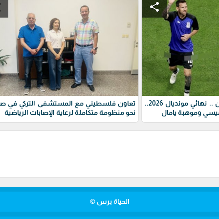
e
share
مباراة اسبانيا ضد الارجنتين .. نهائي مونديال 2026..
تعاون فلسطيني مع المستشفى التركي في صيد
ميسي وموهبة يامال
نحو منظومة متكاملة لرعاية الإصابات الرياضية
الحياة برس ©