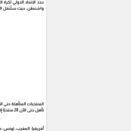
واشنطن، حيث ستُنقل المر
المنتخبات المتأهلة حتى ال
تأهل حتى الآن 28 منتخبًا إلى المونديال، جاءت كالتالي:
أفريقيا: المغرب، تونس، مص