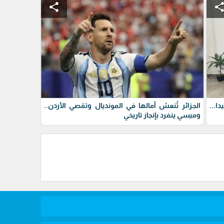
share
shar
ا...
الجزائر تُنعش آمالها في المونديال وتقصي الأردن..
وميسي ينفرد بإنجاز تاريخي