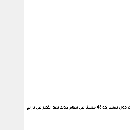
وتترقب الجماهير حول العالم اكتمال قائمة المتأهلين إلى مونديال 2026 الذي سيُقام لأول مرة في ثلاث دول بمشاركة 48 منتخبًا في نظام جديد يعد الأكبر في تاريخ