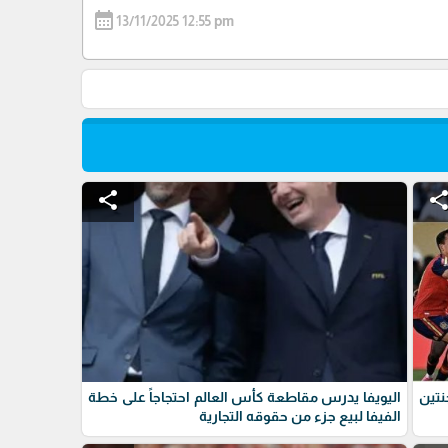
calendar_month
13/11/2025 12:55 pm
share
shar
نتين
اليويفا يدرس مقاطعة كأس العالم احتجاجاً على خطة
الفيفا لبيع جزء من حقوقه التجارية