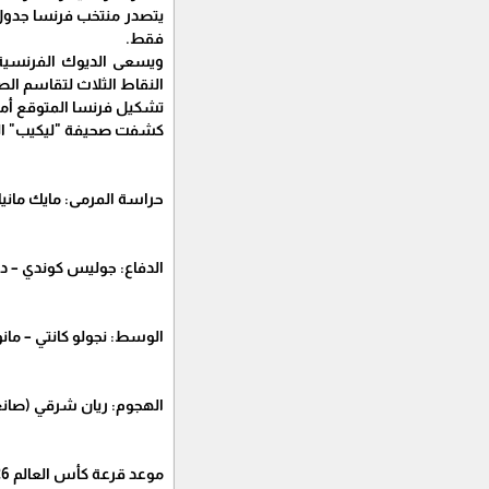
فقط.
ويسعى الديوك الفرنسية بق
النقاط الثلاث لتقاسم الص
تشكيل فرنسا المتوقع أمام
كشفت صحيفة "ليكيب" الفرن
حراسة المرمى: مايك ماني
الدفاع: جوليس كوندي – دايو
الوسط: نجولو كانتي – مانو
الهجوم: ريان شرقي (صانع أ
موعد قرعة كأس العالم 2026