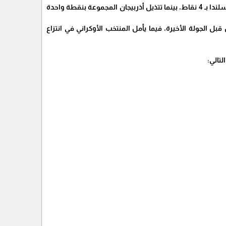
يتصدر منتخب فرنسا جدول ترتيب المجموعة الرابعة برصيد 10 نقاط، يليه منتخب أوكرانيا بـ 7 نقاط، ثم أيسلندا بـ 4 نقاط، بينما تتذيل أذربيجان المجموعة بنقطة واحدة
بل الجولة الأخيرة، فيما يأمل المنتخب الأوكراني في انتزاع
تالي: