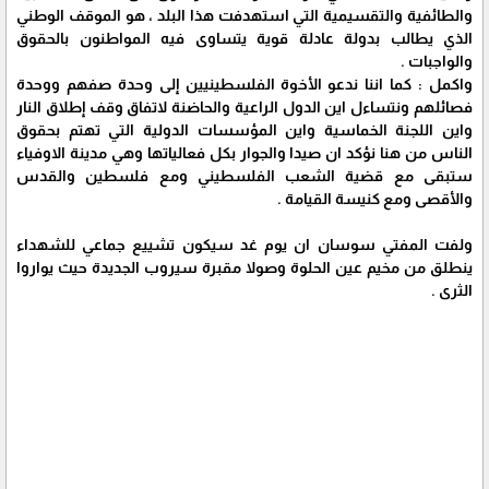
والطائفية والتقسيمية التي استهدفت هذا البلد ، هو الموقف الوطني
الذي يطالب بدولة عادلة قوية يتساوى فيه المواطنون بالحقوق
والواجبات .
واكمل : كما اننا ندعو الأخوة الفلسطينيين إلى وحدة صفهم ووحدة
فصائلهم ونتساءل اين الدول الراعية والحاضنة لاتفاق وقف إطلاق النار
واين اللجنة الخماسية واين المؤسسات الدولية التي تهتم بحقوق
الناس من هنا نؤكد ان صيدا والجوار بكل فعالياتها وهي مدينة الاوفياء
ستبقى مع قضية الشعب الفلسطيني ومع فلسطين والقدس
والأقصى ومع كنيسة القيامة .
ولفت المفتي سوسان ان يوم غد سيكون تشييع جماعي للشهداء
ينطلق من مخيم عين الحلوة وصولا مقبرة سيروب الجديدة حيث يواروا
الثرى .