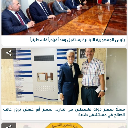
رئيس الجمهورية اللبنانية يستقبل وفداً قيادياً فلسطينياً
share
ممثلاً سفير دولة فلسطين في لبنان… سمير أبو عفش يزور غالب
الصالح في مستشفى دلاعة
share