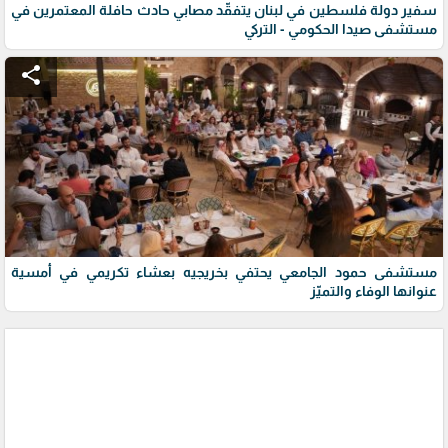
سفير دولة فلسطين في لبنان يتفقّد مصابي حادث حافلة المعتمرين في
مستشفى صيدا الحكومي - التركي
share
مستشفى حمود الجامعي يحتفي بخريجيه بعشاء تكريمي في أمسية
عنوانها الوفاء والتميّز