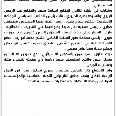
الفلسطيني .
وشارك في اللقاء النائبان الدكتور اسامة سعد والدكتور عبد الرحمن
البزري والسيدة بهية الحريري ، نائب رئيس المكتب السياسي للجماعة
الاسلامية الدكتور بسام حمود ، رئيس بلدية صيدا المهندس مصطفى
حجازي ، رئيس جمعية تجار صيدا وضواحيها علي الشريف ، المطارنة :
مارون العمار وإيلي حداد وممثل المطران إلياس كفوري الاب جوزاف
خوري ، رئيس محكمة صور السنية القاضي الشيخ محمد ابو زيد ، عضو
الامانة العامة في التنظيم الشعبي الناصري ناصيف عيسى ابو جمال
وعضو بلدية صيدا عامر معطي .
حيث تداول المجتمعون بالعدوان الإسرائيلي الذي تعرض له المخيم
مساء امس والذي استهدف ملعبا رياضيا راح ضحيته شهداء فتية
وعشرات الجرحى .
واثر الاجتماع كان للمفتي سوسان تصريح تساءل فيه" اين الدول
الراعية لاتفاق وقف اطلاق النار واين اللجنة الخماسية والمؤسسات
الدولية من هذه الارتكابات والاعتداءات المستمرة للعدو " .