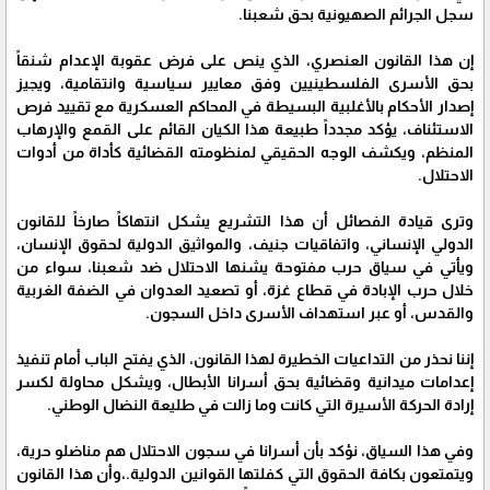
سجل الجرائم الصهيونية بحق شعبنا.
إن هذا القانون العنصري، الذي ينص على فرض عقوبة الإعدام شنقاً
بحق الأسرى الفلسطينيين وفق معايير سياسية وانتقامية، ويجيز
إصدار الأحكام بالأغلبية البسيطة في المحاكم العسكرية مع تقييد فرص
الاستئناف، يؤكد مجدداً طبيعة هذا الكيان القائم على القمع والإرهاب
المنظم، ويكشف الوجه الحقيقي لمنظومته القضائية كأداة من أدوات
الاحتلال.
وترى قيادة الفصائل أن هذا التشريع يشكل انتهاكاً صارخاً للقانون
الدولي الإنساني، واتفاقيات جنيف، والمواثيق الدولية لحقوق الإنسان،
ويأتي في سياق حرب مفتوحة يشنها الاحتلال ضد شعبنا، سواء من
خلال حرب الإبادة في قطاع غزة، أو تصعيد العدوان في الضفة الغربية
والقدس، أو عبر استهداف الأسرى داخل السجون.
إننا نحذر من التداعيات الخطيرة لهذا القانون، الذي يفتح الباب أمام تنفيذ
إعدامات ميدانية وقضائية بحق أسرانا الأبطال، ويشكل محاولة لكسر
إرادة الحركة الأسيرة التي كانت وما زالت في طليعة النضال الوطني.
وفي هذا السياق، نؤكد بأن أسرانا في سجون الاحتلال هم مناضلو حرية،
ويتمتعون بكافة الحقوق التي كفلتها القوانين الدولية.،وأن هذا القانون