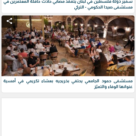
سفير دولة فلسطين في لبنان يتفقّد مصابي حادث حافلة المعتمرين في
مستشفى صيدا الحكومي - التركي
share
مستشفى حمود الجامعي يحتفي بخريجيه بعشاء تكريمي في أمسية
عنوانها الوفاء والتميّز