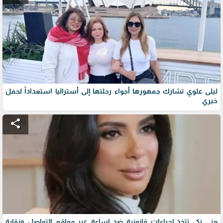
ليلى علوي تشارك جمهورها أجواء رحلتها إلى أستراليا استعداداً لحفل
خيري
share
منى زكي تتخذ إجراءات قانونية ضد إساءة عبر مواقع التواصل ونقابة