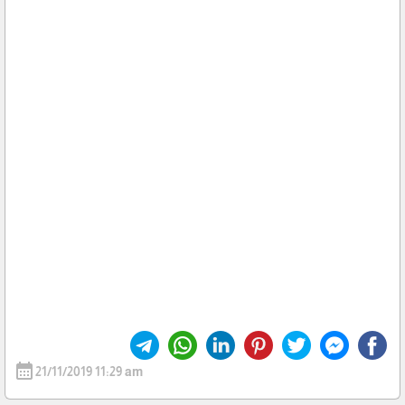
calendar_month
21/11/2019 11:29 am