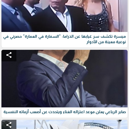
ميسرة تكشف سر غيابها عن الدراما: "السفارة في العمارة" حصرني في
نوعية معينة من الأدوار
share
صابر الرباعي يعلن موعد اعتزاله الغناء ويتحدث عن أصعب أزماته النفسية
share