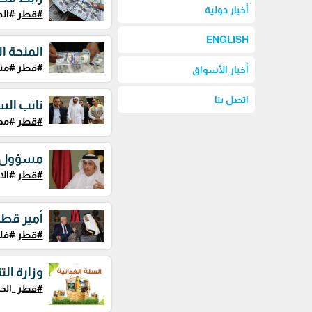
أخبار دولية
#قطر
#المنحة100_دولار #المن
ENGLISH
المنحة القطرية 100 دولار .. م
#قطر
#منحة_100_
أخبار الأسواق
اتصل بنا
نائب الس
#قطر
#محم
مسؤول ق
#قطر
#الاح
أمير قطر
#قطر
#فلس
وزارة الت
#قطر
_الخي