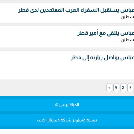
عباس يستقبل السفراء العرب المعتمدين لدى قطر
سطين...
باس يلتقي مع أمير قطر
طين ...
باس يواصل زيارته إلى قطر
>
9
8
7
الحياة برس ©
برمجة وتطوير شركة ديجيتال لايف