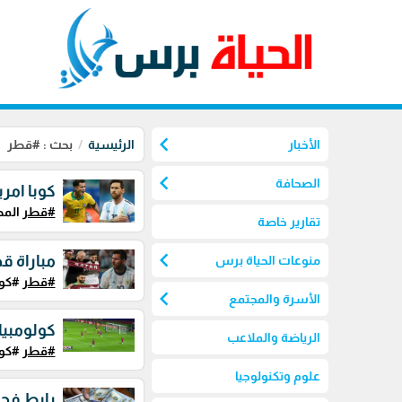
chevron_left
الأخبار
الرئيسية
بحث : #قطر
chevron_left
الصحافة
كوبا امري
#قطر
المص
تقارير خاصة
chevron_left
مباراة ق
منوعات الحياة برس
#قطر
#كوبا
chevron_left
الأسرة والمجتمع
كولومبيا
الرياضة والملاعب
#قطر
#كولو
علوم وتكنولوجيا
رابط فحص ا