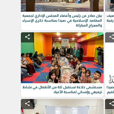
“صيف
بيان صادر عن رئيس وأعضاء المجلس الإداري لجمعية
قية
المقاصد الإسلامية في صيدا بمناسبة ذكرى الإسراء
والمعراج المباركة
share
shar
يدا
مستشفى دلاعة تستقبل ثلة من الأطفال في نشاط
ترفيهي وإنساني لمناسبة الأعياد
share
shar