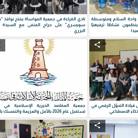
احة السلام ومتوسطة
نادي القراءة في جمعية المواساة يفتح نوافذ 
مون نشاطًا ترفيهيًا
سويسري” على جراح المنفى مع السيدة ر
البزري
e
share
قيادة التحوّل الرقمي في
جمعية المقاصد الخيرية الإسلامية في ص
ذكاء الاصطناعي
تستقبل عام 2026 بالأمل والعزيمة والتمسك بالقيم
e
share