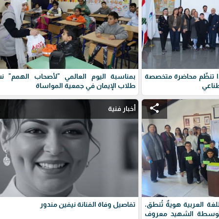
 تنظّم محاضرة متخصصة
بمناسبة اليوم العالمي "لأصحاب الهمم" ن
طناعي
طلاب الإيمان في جمعية المواساة
e
share
أخبار فنية
لغة العربية هويةٌ تُنطق،
تفاصيل وفاة الفنانة نيفين مندور
متوسطة الشهيد معروف