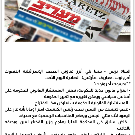
الحياة برس - فيما يلي أبرز عناوين الصحف الإسرائيلية (يديعوت
أحرونوت، معاريف، هآرتس)، الصادرة اليوم الأحد.
* "يديعوت أحرونوت":
- اقتراح قانون جديد للحكومة: تعيين المستشار القانوني للحكومة على
أساس سياسي ويمكن تغييره مع تغيير الحكومة
- المستشارة القانونية للحكومة ستعارض هذا الاقتراح
- عضو كنيست من اليمين يصف رئيس الكنيست امير اوحانا بأنه عار على
اليهود لأنه مثلي الجنس ويحضر المناسبات الرسمية مع صديقه
- قاض سابق في المحكمة العليا يهاجم وزير القضاء لفين ويصفه
بالكاذب
- مصادر في الليكود: ليفين يقوم بتسخين الأوضاع تمهيدا لرئاسة