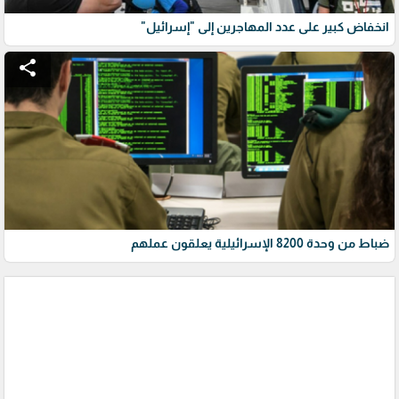
انخفاض كبير على عدد المهاجرين إلى "إسرائيل"
share
ضباط من وحدة 8200 الإسرائيلية يعلقون عملهم