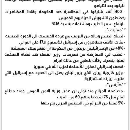
الليكود بعد نتنياهو
- 400 ألف شاركوا في المظاهرة ضد الحكومة وقادة المظاهرات
يخططون لتشويش الحياة يوم الخميس
- ارتفاع سعر الحليب ومشتقاته بنسبة 16%
* "معاريف":
- لحظة الحسم وحالة من الترقب مع عودة الكنيست الى الدورة الصيفية
- مئات الآلاف يتظاهرون في إسرائيل للأسبوع الـ17 على التوالي
- 48% من الإسرائيليين يريدون من الحكومة ان تهتم بغلاء المعيشة
- غضب في المعارضة من تصريحات وزير القضاء ضد قضاة المحكمة
العليا: يتصرف وكأنه بلطجي من عائلة اجرام
- قصف إسرائيلي لمخزن للأسلحة لحزب الله في سوريا
- وزير خارجية إيران الذي يزور لبنان يصل الى الحدود مع إسرائيل التي
اعتبرت زيارته استفزازية
* "هآرتس":
- مضاعفة الجرائم منذ تولي بن عفير وزارة الامن القومي ومنذ مطلع
العام قتل 78 شخصا منهم 60 من العرب
- 5% فقط من الجرائم في المجتمع العربي يتم حلها