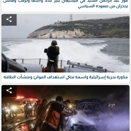
فوز عبد الرحمن السيد في ميشيغان يثير جدلاً واسعاً وترمب وفانس
يحذران من صعوده السياسي
share
مناورة بحرية إسرائيلية واسعة تحاكي استهداف الموانئ ومنشآت الطاقة
share