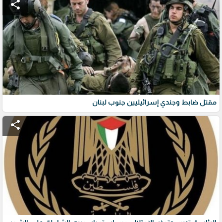
share
مقتل ضابط وجندي إسرائيليين جنوب لبنان
share