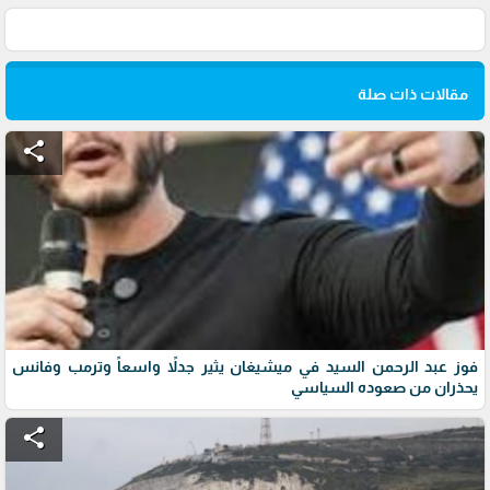
مقالات ذات صلة
share
فوز عبد الرحمن السيد في ميشيغان يثير جدلاً واسعاً وترمب وفانس
يحذران من صعوده السياسي
share