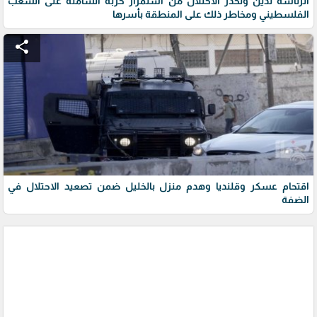
الرئاسة تدين وتحذر الاحتلال من استمرار حربه الشاملة على الشعب
الفلسطيني ومخاطر ذلك على المنطقة بأسرها
share
اقتحام عسكر وقلنديا وهدم منزل بالخليل ضمن تصعيد الاحتلال في
الضفة