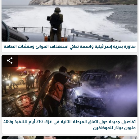
مناورة بحرية إسرائيلية واسعة تحاكي استهداف الموانئ ومنشآت الطاقة
share
تفاصيل جديدة حول اتفاق المرحلة الثانية في غزة: 210 أيام للتنفيذ و400
مليون دولار للموظفين