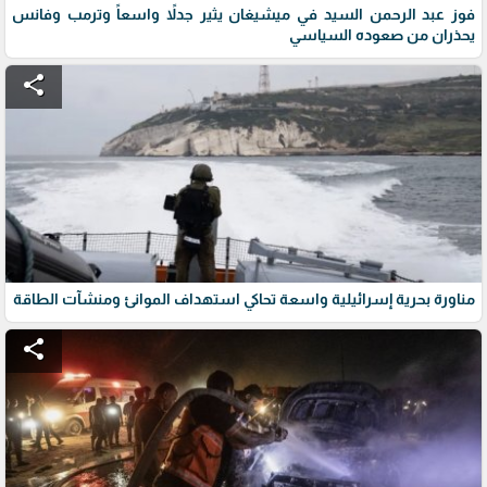
فوز عبد الرحمن السيد في ميشيغان يثير جدلاً واسعاً وترمب وفانس
يحذران من صعوده السياسي
share
مناورة بحرية إسرائيلية واسعة تحاكي استهداف الموانئ ومنشآت الطاقة
share