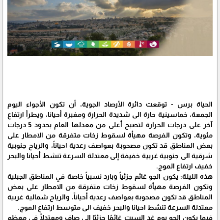
الحياة برس - توقعت دائرة الأرصاد الجوية، أن تكون الأجواء اليوم
الجمعة، خماسينية حارة الى شديدة الحرارة ومغبرة أحيانا، ويطرأ ارتفاع
آخر على درجات الحرارة لتصبح أعلى من معدلها العام بحدود 5 درجات
مئوية، وتكون الفرصة مهيأة لسقوط زخات متفرقة من الامطار على
بعض المناطق قد تكون مصحوبة بعواصف رعدية احياناً، والرياح جنوبية
شرقية الى جنوبية غربية خفيفة إلى معتدلة السرعة تنشط أحيانا والبحر
خفيف ارتفاع الموج.
هذه الليلة: يكون الجو غائم جزئياً وبارد نسبياً خاصة في المناطق الجبلية
وتكون الفرصة مهيأة لسقوط زخات متفرقة من الامطار على بعض
المناطق قد تكون مصحوبة بعواصف رعدية أحياناً، والرياح شمالية غربية
معتدلة السرعة تنشط احيانا والبحر خفيف الى متوسط ارتفاع الموج.
فيما يكون الجو يوم غد السبت غائمًا جزئيًا إلى صاف ومعتدلًا في معظم