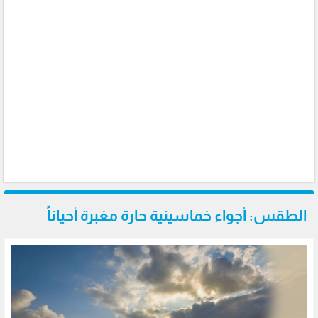
الطقس: أجواء خماسينية حارة مغبرة أحياناً