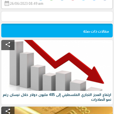
calendar_month
26/06/2023 08:49 am
مقالات ذات صلة
share
ارتفاع العجز التجاري الفلسطيني إلى 485 مليون دولار خلال نيسان رغم
نمو الصادرات
share