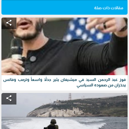
مقالات ذات صلة
share
فوز عبد الرحمن السيد في ميشيغان يثير جدلاً واسعاً وترمب وفانس
يحذران من صعوده السياسي
share