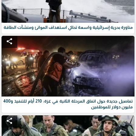
مناورة بحرية إسرائيلية واسعة تحاكي استهداف الموانئ ومنشآت الطاقة
share
تفاصيل جديدة حول اتفاق المرحلة الثانية في غزة: 210 أيام للتنفيذ و400
مليون دولار للموظفين
share