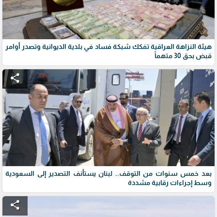
هيئة النزاهة العراقية تفكك شبكة فساد في بلدية الديوانية وتصدر أوامر
قبض بحق 30 متهماً
share
بعد خمس سنوات من التوقف.. لبنان يستأنف التصدير إلى السعودية
وسط إجراءات رقابية مشددة
share