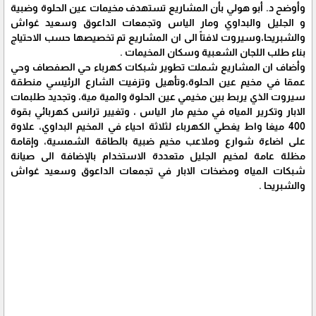
وأوضح د. أبو هولي بأن المشاريع تستهدف مخيمات عين الحلوة وضبية
و الجليل والبداوي ومار الياس وتجمعات الداعوق وسعيد غواش
والشبريحا،وسيروت لافتاً الى ان المشاريع تم تخصيصها حسب الاحتياج
بناء طلب اللجان الشعبية وسكان المخيمات .
وأضاف ان المشاريع شملت تطوير شبكات كهرباء حي الصفصاف وحي
عمقا في مخيم عين الحلوة،وتأهيل وتزفيت الشارع الرئيسي منطقة
سيروت الذي يربط بين مخيمي عين الحلوة والمية مية، وتجديد طلبمات
الابار وتكرير المياه في مخيم مار الياس ، وتغيير ترانس كهربائي بقوة
400 ميغا واط يغطي الكهرباء لثلاثة احياء في المخيم البداوي، علاوة
على اضاءة شوارع وملاعب مخيم ضبية بالطاقة الشمسية، وإقامة
مظلة عامة لمخيم الجليل متعددة الاستخدام بالإضافة الى صيانة
شبكات المياه ومضخات الابار في تجمعات الداعوق وسعيد غواش
والشبريحا .