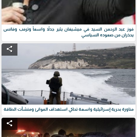
فوز عبد الرحمن السيد في ميشيغان يثير جدلاً واسعاً وترمب وفانس
يحذران من صعوده السياسي
share
مناورة بحرية إسرائيلية واسعة تحاكي استهداف الموانئ ومنشآت الطاقة
share