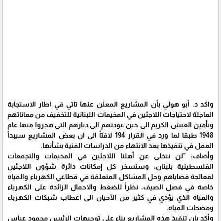
واكد د. أبو هولي بأن المشاريع المعلن عنها تاتي في اطار الاستجابة
العاجلة لاحتياجات اللاجئين في المخيمات اللبنانية للتخفيف من معاناتهم
وتأمين العيش الكريم الى حين عودتهم الى ديارهم التي هجروا منها عام
1948 طبقا لما ورد في القرار 194 لافتاً الى ان بعض المشاريع سيبدأ
العمل في تنفيذها بعد الانتهاء من الدراسات الفنية بشأنها.
وأضاف: "لن نتخلى عن أهلنا اللاجئين في المخيمات والتجمعات
الفلسطينية بلبنان، وسنسخر كل إمكانات دائرة شؤون اللاجئين
لمعالجة قضاياهم وحل المشاكل المتعلقة في قطاعي الكهرباء والمياه
خاصة في فصل الصيف، نظراً للضغط والاحمال الزائدة على الكهرباء
والمياه الذي يؤدي في كثير من الأحيان الى اعطاب شبكات الكهرباء
ومضخات المياه.
وأكد بان تنفيذ هذه المشاريع بناء على توجيهات الرئيس محمود عباس