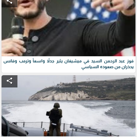
share
فوز عبد الرحمن السيد في ميشيغان يثير جدلاً واسعاً وترمب وفانس
يحذران من صعوده السياسي
share