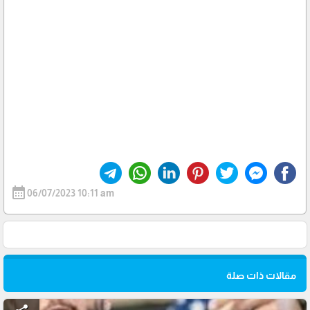
calendar_month
06/07/2023 10:11 am
مقالات ذات صلة