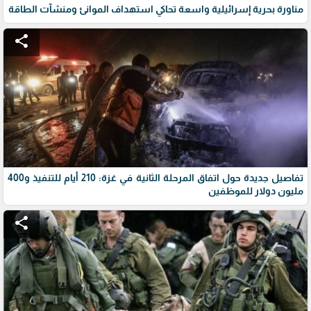
مناورة بحرية إسرائيلية واسعة تحاكي استهداف الموانئ ومنشآت الطاقة
share
تفاصيل جديدة حول اتفاق المرحلة الثانية في غزة: 210 أيام للتنفيذ و400
مليون دولار للموظفين
share