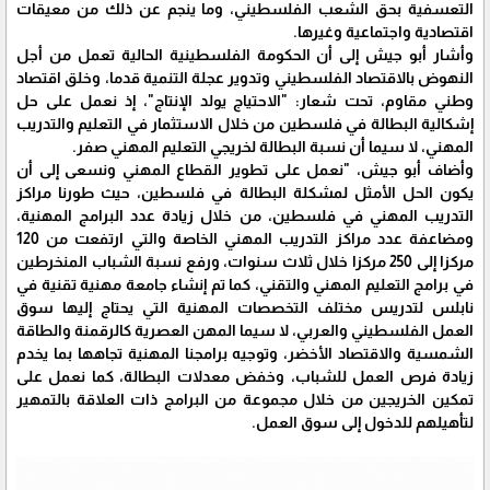
التعسفية بحق الشعب الفلسطيني، وما ينجم عن ذلك من معيقات
اقتصادية واجتماعية وغيرها.
وأشار أبو جيش إلى أن الحكومة الفلسطينية الحالية تعمل من أجل
النهوض بالاقتصاد الفلسطيني وتدوير عجلة التنمية قدما، وخلق اقتصاد
وطني مقاوم، تحت شعار: "الاحتياج يولد الإنتاج"، إذ نعمل على حل
إشكالية البطالة في فلسطين من خلال الاستثمار في التعليم والتدريب
المهني، لا سيما أن نسبة البطالة لخريجي التعليم المهني صفر.
وأضاف أبو جيش، "نعمل على تطوير القطاع المهني ونسعى إلى أن
يكون الحل الأمثل لمشكلة البطالة في فلسطين، حيث طورنا مراكز
التدريب المهني في فلسطين، من خلال زيادة عدد البرامج المهنية،
ومضاعفة عدد مراكز التدريب المهني الخاصة والتي ارتفعت من 120
مركزا إلى 250 مركزا خلال ثلاث سنوات، ورفع نسبة الشباب المنخرطين
في برامج التعليم المهني والتقني، كما تم إنشاء جامعة مهنية تقنية في
نابلس لتدريس مختلف التخصصات المهنية التي يحتاج إليها سوق
العمل الفلسطيني والعربي، لا سيما المهن العصرية كالرقمنة والطاقة
الشمسية والاقتصاد الأخضر، وتوجيه برامجنا المهنية تجاهها بما يخدم
زيادة فرص العمل للشباب، وخفض معدلات البطالة، كما نعمل على
تمكين الخريجين من خلال مجموعة من البرامج ذات العلاقة بالتمهير
لتأهيلهم للدخول إلى سوق العمل.