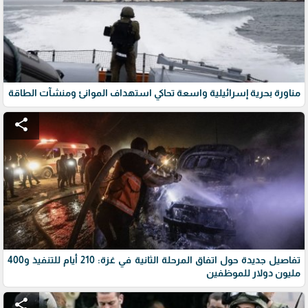
مناورة بحرية إسرائيلية واسعة تحاكي استهداف الموانئ ومنشآت الطاقة
share
تفاصيل جديدة حول اتفاق المرحلة الثانية في غزة: 210 أيام للتنفيذ و400
مليون دولار للموظفين
share