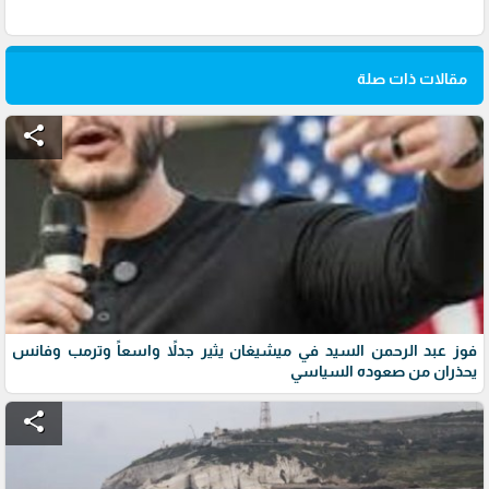
مقالات ذات صلة
share
فوز عبد الرحمن السيد في ميشيغان يثير جدلاً واسعاً وترمب وفانس
يحذران من صعوده السياسي
share