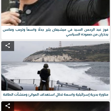
فوز عبد الرحمن السيد في ميشيغان يثير جدلاً واسعاً وترمب وفانس
يحذران من صعوده السياسي
share
مناورة بحرية إسرائيلية واسعة تحاكي استهداف الموانئ ومنشآت الطاقة
share