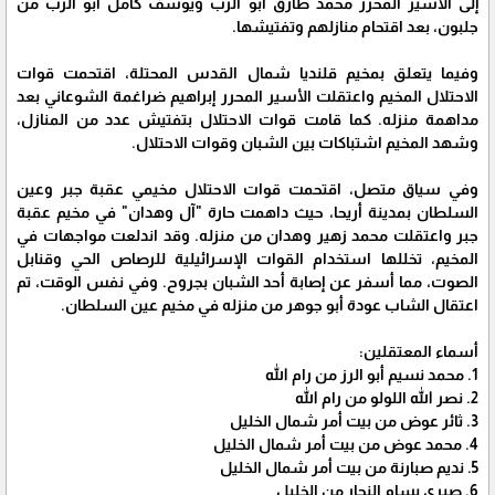
إلى الأسير المحرر محمد طارق أبو الرب ويوسف كامل أبو الرب من
جلبون، بعد اقتحام منازلهم وتفتيشها.
وفيما يتعلق بمخيم قلنديا شمال القدس المحتلة، اقتحمت قوات
الاحتلال المخيم واعتقلت الأسير المحرر إبراهيم ضراغمة الشوعاني بعد
مداهمة منزله. كما قامت قوات الاحتلال بتفتيش عدد من المنازل،
وشهد المخيم اشتباكات بين الشبان وقوات الاحتلال.
وفي سياق متصل، اقتحمت قوات الاحتلال مخيمي عقبة جبر وعين
السلطان بمدينة أريحا، حيث داهمت حارة "آل وهدان" في مخيم عقبة
جبر واعتقلت محمد زهير وهدان من منزله. وقد اندلعت مواجهات في
المخيم، تخللها استخدام القوات الإسرائيلية للرصاص الحي وقنابل
الصوت، مما أسفر عن إصابة أحد الشبان بجروح. وفي نفس الوقت، تم
اعتقال الشاب عودة أبو جوهر من منزله في مخيم عين السلطان.
أسماء المعتقلين:
1. محمد نسيم أبو الرز من رام الله
2. نصر الله اللولو من رام الله
3. ثائر عوض من بيت أمر شمال الخليل
4. محمد عوض من بيت أمر شمال الخليل
5. نديم صبارنة من بيت أمر شمال الخليل
6. صبري بسام النجار من الخليل