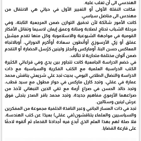
الهندسي الى أن تغلب عليه.
فكانت النقلة الأولى أو التغيير الأول في حياتي هي الانتقال من
مهندس الى مناضل سياسي.
كانت الأمور شائكة لأن تحقيق التوازن ضمن المرجعية الثابتة، وفي
مرحلة الشباب تحتاج لصلابة ومتانة وعمق إيمان لاسيما وتقاتل الأفكار
القومية في مواجهة الشيوعية والاسلاموية وكل منها تقدم ميشيل
عفلق أو زكي الأرسوزي أوأنطون سعادة أوأكرم الحوراني، أوبالاتجاه
المعاكس حسن البنا، أوماركس وأنجلز ولينين كرُسل الحضارة أو التقدم
ضمن ألوان مختلفة متحاربة لا تتآلف.
في خضم الدراسة الجامعية كانت تتجاور بين يدي وفي قراءاتي الكثيرة
الكتب الدراسية العلمية مع الكتب الفكرية والسياسية مع ذات
الدراسة والنضال الطلابي اليومي، بحيث تجد علي شريعتي يناقش محمد
عمارة في عقلي، وتجد كارل ماركس في حوار مطول مع سيد قطب،
وتجد خالد الحسن في صراع أزمة مع تقي الدين النبهاني لآخذ من
صراعهما الأزموي مفاهيم جديدة، وتجد محمد باقر الصدر يتجلى فوق
عرش لينين وستالين.
تجد في ذات المسار الجانبي وعبر النافذة الخلفية مجموعة من المفكرين
والسياسيين والعلماء يتناقشون(في عقلي) بعيدًا عن كتب الهندسة،
فلا صلة لهم بهذا العلم الذي أبدع فيه أجدادنا القدماء ثم ألقوه لاحقًا
على قارعة القضايا.