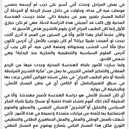
في بعض المراحل وجدت أنني أسير على درب لم أرسمه بنفسي
فوصلت فيه الى مداه، وحاولت في داخل مسار الرحلة أو المرحلة أن
أخالط المسار بتغيير يعبر عن حقيقة ذاتي. فلقد درست الهندسة
المدنية وإن كانت قد أعجبتني هذه الدراسة لاحقًا، فهي لم تكن خياري
الأول إنما كان الطبيب الجراح الذي يقوم بالتشريح هدفي الأسبق له.
والآن عندما أفكر بهذا الأمر وأنا في الستين من العمر لا أدرى أكنت
نجحت لو أصبحت طبيبًا جراحًا؟ أم كان يتوجب بالأصل أن أدرس لأكون
نجارًا فأنا أحب الخشب ومنحوتاته وصنعة الفن فيه، أم كان يجب أن
أدرس العلوم السياسية والتنظيمية والفكرية منذ البداية؟ وهي
شغفي اللاحق.
ولما سارت الأمور باتجاه الهندسة المدنية وجدت فيها من الزخم
العقلاني والتفكير العلمي التجريبي ما جعل من "فكرة التشريح المرتبطة
بأمنية أو حلم الطبيب الجراح" في عقلي تستند لقوانين أظنني برعت بها
في سياق التغييرالحاصل أو الكامن أي في بطن المسار الأصلي،
وبالحقيقة الى جواره.
أي كان المسار الأصلي هو دراسة الهندسة لأصبح مهندسًا، وأنا في
الحقيقة أثناء ذلك أقوم بانشاء نافذة خلفية أو مسارًا جانبيًا باتجاه الفكر
السياسي والتحليل أو"التشريح" الانساني النفسي، والمنطق والعلوم
الاجتماعية بما كثفته من قراءات متعددة وعميقة في هذه الأمور، لأنني
شُغلت بالعمل الوطني والعقلي والعمل الجماهيري الطلابي والتنظيمي
الثوري فكان هذا المسار الجانبي يتصارع بوضوح مع المسار المهني