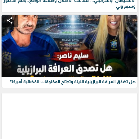
الاستيطان الإسرائيلي... هندسة الاحتلال وصناعة الواقع…بقلم الدكتور
وسيم وني
share
هل تصْدُق العرافة البرازيلية الليلة وتجتاح المخلوقات الفضائية أميركا؟