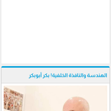
الهندسة والنافذة الخلفية! بكر أبوبكر