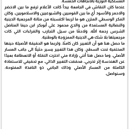
المسلكية الثورية بالاتجاهات الخمسة.
عندما كان النقاش في الجامعة يبدأ كانت الأعلام ترفع ما بين الاخضر
والاحمر والأسود أي ما بين القوميين والشيوعيين والاسلامويين، وكان
الفكر الوسطي المتزن هو ما لربما اكتسبته من متانة المرجعية الدينية
والنضالية المستمدة من والدي محمود علي أبوبكر ابن حيفا المناضل
الشرس رحمه الله، ولاحقًا من سيل التجارب والقراءات التي كات
مرجعيتها بلا شك هي الدينية الممزوجة بالوطنية.
ما حصل هنا هو أن التغيير كان كامنًا، ولربما هو الحقيقة الأصيلة حينها
المختفية تحت السطح، وكان هذا التغيير يسير حثيثًا الى جانب المسار
الأصلي، وما حصل هنا أنني بإرادة مني اخترت النقلة أو الانعطافة بعيدًا
عن الهندسة إثر تخرجي، فحققت التغيير الذاتي، مع تحقيقي للاستفادة
الكاملة من المسار الأصلي وذاك الجانبي ذو النافذة المفتوحة.
وسنواصل.