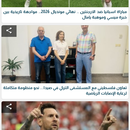
مباراة اسبانيا ضد الارجنتين .. نهائي مونديال 2026.. مواجهة تاريخية بين
خبرة ميسي وموهبة يامال
share
تعاون فلسطيني مع المستشفى التركي في صيدا... نحو منظومة متكاملة
لرعاية الإصابات الرياضية
share