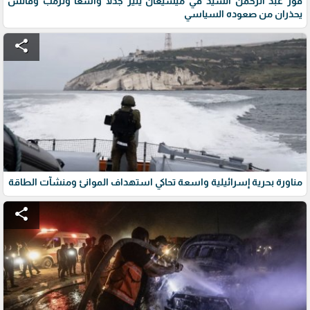
فوز عبد الرحمن السيد في ميشيغان يثير جدلاً واسعاً وترمب وفانس
يحذران من صعوده السياسي
share
مناورة بحرية إسرائيلية واسعة تحاكي استهداف الموانئ ومنشآت الطاقة
share