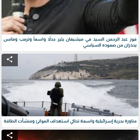
فوز عبد الرحمن السيد في ميشيغان يثير جدلاً واسعاً وترمب وفانس
يحذران من صعوده السياسي
share
مناورة بحرية إسرائيلية واسعة تحاكي استهداف الموانئ ومنشآت الطاقة
share