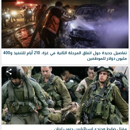
تفاصيل جديدة حول اتفاق المرحلة الثانية في غزة: 210 أيام للتنفيذ و400
مليون دولار للموظفين
share
مقتل ضابط وجندي إسرائيليين جنوب لبنان