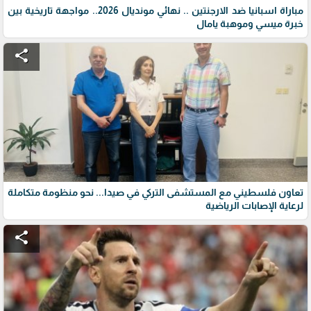
مباراة اسبانيا ضد الارجنتين .. نهائي مونديال 2026.. مواجهة تاريخية بين
خبرة ميسي وموهبة يامال
share
تعاون فلسطيني مع المستشفى التركي في صيدا... نحو منظومة متكاملة
لرعاية الإصابات الرياضية
share