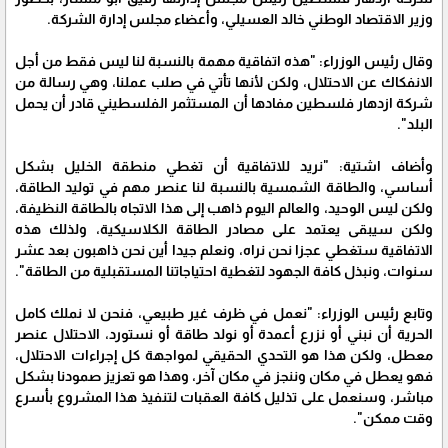
وزير الاقتصاد الوطني خالد العسيلي، وأعضاء مجلس إدارة الشركة.
وقال رئيس الوزراء: "هذه اتفاقية مهمة بالنسبة لنا ليس فقط من أجل
الانفكاك عن الاحتلال، ولكن لأنها تأتي في صلب عملنا، وهي رسالة من
شركة ازدهار فلسطين مفادها أن المستثمر الفلسطيني قادر أن يحمل
البلد".
وأضاف اشتية: "نريد للاتفاقية أن تغطي منطقة الخليل بشكل
أساسي، والطاقة الشمسية بالنسبة لنا عنصر مهم في توليد الطاقة،
ولكن ليس الوحيد، والعالم اليوم ذاهب إلى هذا الاتجاه بالطاقة النظيفة،
ولكن سيبقى يعتمد على مصادر الطاقة الكلاسيكية، ولذلك هذه
الاتفاقية ستغطي عجزا نحن نراه، ونعلم جيدا أين نحن ذاهبون بعد عشر
سنوات، ونبذل كافة الجهود لتغطية احتياجاتنا المستقبلية من الطاقة".
وتابع رئيس الوزراء: "نعمل في ظرف غير طبيعي، فنحن لا نملك كامل
الحرية أن نبني أو نزرع أعمدة أو نولد طاقة أو نستورد، الاحتلال عنصر
معطل، ولكن هذا هو التحدي الحقيقي لمواجهة كل إجراءات الاحتلال،
فهو يعطل في مكان وننجز في مكان آخر، وهذا هو تعزيز صمودنا بشكل
مباشر، وسنعمل على تذليل كافة العقبات لتنفيذ هذا المشروع بأسرع
وقت ممكن".