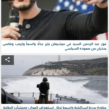
فوز عبد الرحمن السيد في ميشيغان يثير جدلاً واسعاً وترمب وفانس
يحذران من صعوده السياسي
share
مناورة بحرية إسرائيلية واسعة تحاكي استهداف الموانئ ومنشآت الطاقة