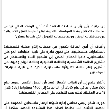
من جانبه، بيّن رئيس سلطة الطاقة أنه "في الوقت الحالي ترفض
سلطات الاحتلال منحنا الموافقات اللازمة لبناء خطوط النقل الكهربائية
بين محافظات الوطن وربط محطات التحويل التي بنيناها ببعض".
وأضاف أن أمن الطاقة يتمحور في محطات إنتاج محلية فلسطينية
باستثمارات فلسطينية، حتى تكون قادرة على تلبية احتياجات المواطن
الفلسطيني، داعيا القطاع الخاص إلى تشجيع البناء والاستثمار في
مشاريع الطاقة الشمسية والطاقة التقليدية وطاقة الرياح وغيرها من
مشاريع إنتاج طاقة كهربائية فلسطينية قادرة على تلبية احتياجات
المواطنين.
وأشار ملحم إلى أن تنبؤات الأحمال تفيد بأن الحمل الأقصى سوف يبلغ
2550 ميغاواط في عام 2035، أي أننا بحاجة إلى 1400 ميغاواط زيادة خلال
12 عاما المقبلة، لذلك يجب الاعتماد على المصادر الفلسطينية.
بدوره، شكر رئيس مجلس إدارة شركة ازدهار فلسطين الحكومة على
الجهود الحثيثة التي بذلتها لإنجاح هذا المشروع المهم، مؤكدا أن