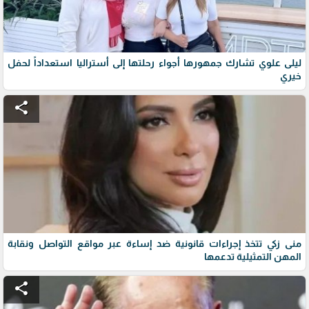
ليلى علوي تشارك جمهورها أجواء رحلتها إلى أستراليا استعداداً لحفل
خيري
share
منى زكي تتخذ إجراءات قانونية ضد إساءة عبر مواقع التواصل ونقابة
المهن التمثيلية تدعمها
share