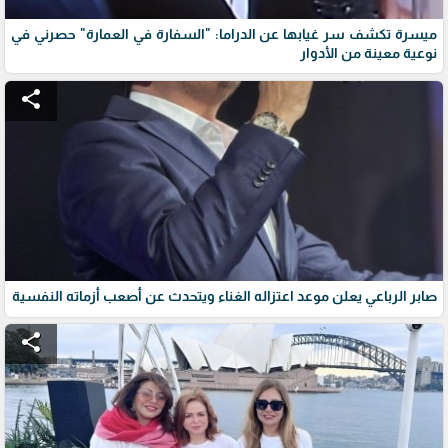
ميسرة تكشف سر غيابها عن الدراما: "السفارة في العمارة" حصرني في
نوعية معينة من الأدوار
share
صابر الرباعي يعلن موعد اعتزاله الغناء ويتحدث عن أصعب أزماته النفسية
share