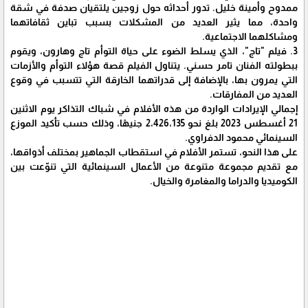
ممدوح وأمينة خليل. تدور أحداثه حول زوجين يلتقيان صدفة في شقة
واحدة، مما يثير العديد من المشكلات بسبب تباين ثقافاتهما
ومشاكلهما الاجتماعية.
3. فيلم "تاج"، الذي يسلط الضوء على حياة التوأم تاج وهارون، ويقوم
ببطولته الفنان تامر حسني. يتناول الفيلم قصة هؤلاء التوأم والأزمات
التي يمرون بها، بالإضافة إلى قدراتهما الخارقة التي تتسبب في وقوع
العديد من المفارقات.
إجمالي الإيرادات الواردة من هذه الأفلام في شباك التذاكر يوم الاثنين
21 أغسطس 2023 بلغ نحو 2،426،135 جنيهًا، وذلك حسب تأكيد الموزع
السينمائي محمود الدفراوي.
على هذا النحو، تستمر الأفلام في استقطاب الجماهير بمختلف أذواقها،
مع تقديم مجموعة متنوعة من الأعمال السينمائية التي تنوّعت بين
الكوميديا والدراما والمغامرة والخيال.