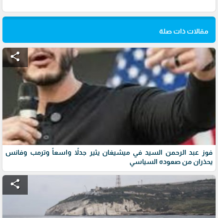
مقالات ذات صلة
share
فوز عبد الرحمن السيد في ميشيغان يثير جدلاً واسعاً وترمب وفانس
يحذران من صعوده السياسي
share