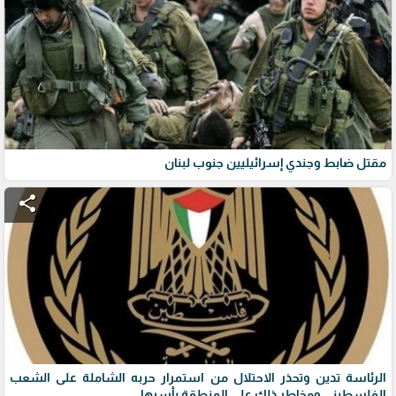
مقتل ضابط وجندي إسرائيليين جنوب لبنان
share
الرئاسة تدين وتحذر الاحتلال من استمرار حربه الشاملة على الشعب
الفلسطيني ومخاطر ذلك على المنطقة بأسرها