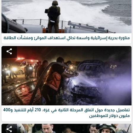
مناورة بحرية إسرائيلية واسعة تحاكي استهداف الموانئ ومنشآت الطاقة
share
تفاصيل جديدة حول اتفاق المرحلة الثانية في غزة: 210 أيام للتنفيذ و400
مليون دولار للموظفين
share