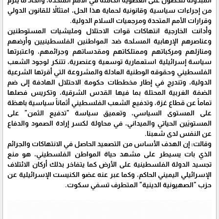
من إجراءات سياسية وقانونية لحماية هذا الحل، امتثالاً للقانون الدولي
وقرارات الأمم المتحدة ومرجعيات السلام الدولية.
وأدانت الخارجية انتهاكات قوات الاحتلال ومليشيات المستوطنين
وعناصرهم الإرهابية المسلحة ضد المواطنين الفلسطينيين وأرضهم
ومنازلهم ومركباتهم وممتلكاتهم ومقدساتهم وجرائمهم، واعتبرتها
سياسة إسرائيلية استعمارية توسعية وعنصرية، تتنكر لوجود الشعب
الفلسطيني وحقوقه الوطنية العادلة والمشروعة التي أقرتها الشرعية
الدولية، وتندرج في إطار مخططات حكومة الاحتلال الهادفة إلى ضم
الضفة الغربية المحتلة بما فيها القدس الشرقية، وتكريس فصلها
تماماً عن قطاع غزة، وتدفيع الشعب الفلسطيني أثماناً سياسية باهظة
على المستوى السياسي، وتعميق سياسة "تدفيع الثمن" على
المستويَين الحياتي والميداني، في محاولة لكسر إرادة الصمود والدفاع
عن النفس لدى شعبنا.
وقالت: إن الهدف الأساس من التصعيد الحاصل في الانتهاكات والجرائم
الذي بات يسيطر على مشهد حياة المواطن الفلسطيني، هو منع
تجسيد الدولة الفلسطينية على الأرض كما يتفاخر بذلك أركان الائتلاف
الإسرائيلي اليميني الحاكم، وكما عبر عنه عضو الكنيست الإسرائيلية عن
حزب "الصهيونية الدينية" المتطرف تسفي سكوت.