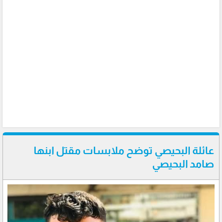
عائلة البحيصي توضح ملابسات مقتل ابنها
صامد البحيصي