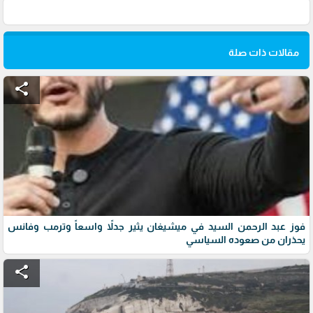
مقالات ذات صلة
share
فوز عبد الرحمن السيد في ميشيغان يثير جدلاً واسعاً وترمب وفانس
يحذران من صعوده السياسي
share