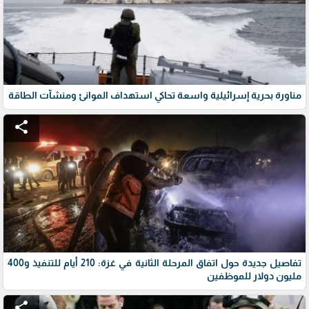
مناورة بحرية إسرائيلية واسعة تحاكي استهداف الموانئ ومنشآت الطاقة
share
تفاصيل جديدة حول اتفاق المرحلة الثانية في غزة: 210 أيام للتنفيذ و400
مليون دولار للموظفين
share