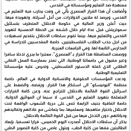
ممنهجة ضد التعليم ومؤسساته في القدس.
وأضافت أن هذا القرار العنصري يأتي قي وقت يحارب فيه التعليم في
القدس، ويرصد له ملايين الدولارات، من أجل أسرلته، وتهويده فيها،
حيث أعلن وزير المالية في حكومة الاحتلال المتطرف بتسلئيل
سموتريتش قبل عدة ايام خلال كشفه عن الخطة الخمسية لتهويد
القدس والتعليم فيها، بينما تقوم سلطات الاحتلال بتقديم تسهيلات
من اجل جذب الطلاب الفلسطينيين، خاصة المقدسيين للدراسة في
المدارس التابعة لها، وفي الجامعات العبرية.
ووصفت المحافظة هذا القرار بـ"العنصري"، معتبرا ما يجري تدخلا سافرا
وغير مقبول في جامعاتنا الوطنية، التي نفخر بممارسة العمل النقابي
الطلابي الذي كفله الدستور الفلسطيني، وتحرص عليه مؤسساتنا
التعليمية الوطنية.
ودعت المؤسسات الحقوقية والانسانية الدولية في العالم، خاصة
منظمة "اليونيسكو" الى استنكار هذا القرار، ورفضه، والضغط على
اسرائيل القوة القائمة بالاحتلال للتراجع عنه، وعن كافة القرارات
المتعلقة بتهويد التعليم في القدس، لا سيما ان المواثيق الدولية،
خاصة اتفاقية جنيف الرابعة تنص على حرية الشعوب الواقعة تحت
الاحتلال باختيار مناهجها، ومعلميها، بما يتماشى مع عاداتهم وتقاليدهم
ودياناتهم، دون التدخل فيها من قبل القوة القائمة بالاحتلال.
يذكر أن سلطات الاحتلال أصدرت اليوم الخميس، قرارا تعسفيا، بإبعاد
الطالبتين فقها من كلية الطب، وبتول عاصي من كلية التصوير الطبي