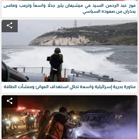
فوز عبد الرحمن السيد في ميشيغان يثير جدلاً واسعاً وترمب وفانس
يحذران من صعوده السياسي
share
مناورة بحرية إسرائيلية واسعة تحاكي استهداف الموانئ ومنشآت الطاقة
share