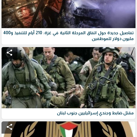
تفاصيل جديدة حول اتفاق المرحلة الثانية في غزة: 210 أيام للتنفيذ و400
مليون دولار للموظفين
share
مقتل ضابط وجندي إسرائيليين جنوب لبنان
share