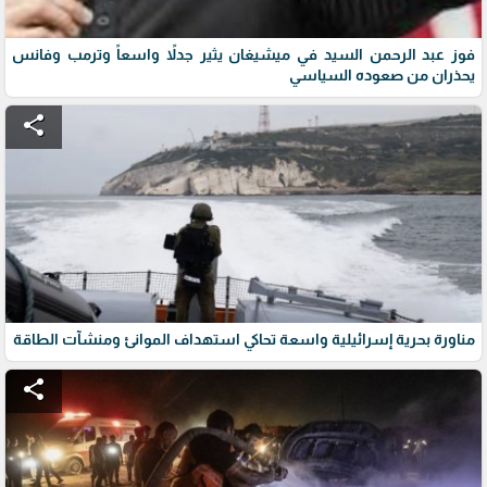
فوز عبد الرحمن السيد في ميشيغان يثير جدلاً واسعاً وترمب وفانس
يحذران من صعوده السياسي
share
مناورة بحرية إسرائيلية واسعة تحاكي استهداف الموانئ ومنشآت الطاقة
share