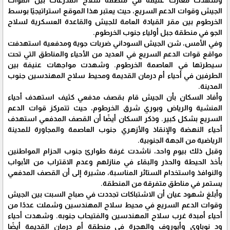
الجيش وقوات الدعم السريع، حيث يعتبر هذا الموقع استراتيجيًا بوسط
الخرطوم بين مقر القيادة العامة للجيش والقاعدة العسكرية لسلاح
الجو في منطقة جبل أولياء جنوب الخرطوم.
وفي الأمس، شن الجيش السوداني ضربات جوية ومدفعية استهدفت
مواقع قوات الدعم السريع في العديد من الأحياء والمناطق التي تحت
سيطرتها في العاصمة الخرطوم. وشهدت مواجهات عنيفة بين
الطرفين في أحياء أم درمان القديمة ومحيط سلاح المهندسين جنوب
المدينة.
وأفاد السكان بأن الجيش قام بقصف مدفعي كثيف استهدف أحياء
المنشية والرياض وبوري شرق الخرطوم، حيث تتمركز قوات الدعم
السريع بشكل كبير. وذكر السكان أيضًا أن القصف المدفعي استهدف
أحياء النهضة والإنقاذ والأزهري جنوب العاصمة والمجاورة للمدينة
الرياضية من الجهة الجنوبية.
وقبل ذلك بيوم واحد، ناشدت غرفة طوارئ جنوب الحزام المواطنين
بأخذ الحيطة والحذر والبقاء في منازلهم وعدم الاقتراب من الأبواب
والنوافذ واستخدام الستائر المناسبة، مشيرة إلى أن القصف المدفعي
يستمر في مناطق متفرقة من المنطقة.
وأبلغ شهود عيان أن الاشتباكات تجددت في صباح السبت بين الجيش
وقوات الدعم السريع في محيط سلاح المهندسين وشملت عددًا من
أحياء أمبدة غرب سلاح المهندسين والفتيحاب جنوبه. وشهدت أحياء
ود نوباوي وأبوروف والهجرة في منطقة أم درمان القديمة أيضًا