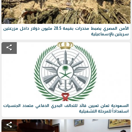
الأمن المصري يضبط مخدرات بقيمة 28.5 مليون دولار داخل مزرعتين
سريتين بالإسماعيلية
share
السعودية تعلن تعيين قائد للتحالف البحري الدفاعي متعدد الجنسيات
استعداداً للمرحلة التشغيلية
share