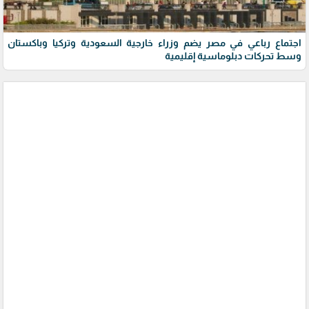
اجتماع رباعي في مصر يضم وزراء خارجية السعودية وتركيا وباكستان
وسط تحركات دبلوماسية إقليمية