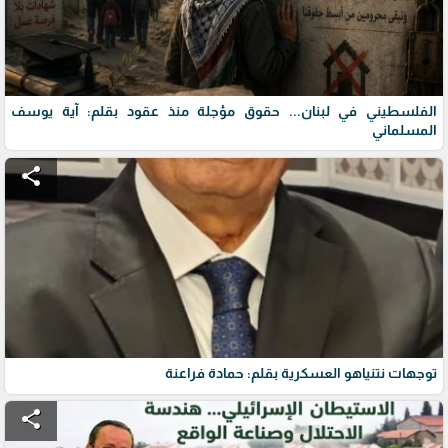
الفلسطيني في لبنان... حقوق مؤجلة منذ عقود بقلم: آية يوسف
المسلماني
share
توجهات نتنياهو العسكرية بقلم: حمادة فراعنة
share