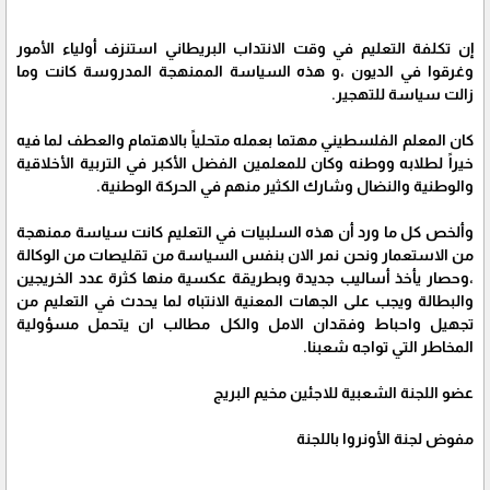
إن تكلفة التعليم في وقت الانتداب البريطاني استنزف أولياء الأمور
وغرقوا في الديون ،و هذه السياسة الممنهجة المدروسة كانت وما
زالت سياسة للتهجير.
كان المعلم الفلسطيني مهتما بعمله متحلياً بالاهتمام والعطف لما فيه
خيراً لطلابه ووطنه وكان للمعلمين الفضل الأكبر في التربية الأخلاقية
والوطنية والنضال وشارك الكثير منهم في الحركة الوطنية.
وألخص كل ما ورد أن هذه السلبيات في التعليم كانت سياسة ممنهجة
من الاستعمار ونحن نمر الان بنفس السياسة من تقليصات من الوكالة
،وحصار يأخذ أساليب جديدة وبطريقة عكسية منها كثرة عدد الخريجين
والبطالة ويجب على الجهات المعنية الانتباه لما يحدث في التعليم من
تجهيل واحباط وفقدان الامل والكل مطالب ان يتحمل مسؤولية
المخاطر التي تواجه شعبنا.
عضو اللجنة الشعبية للاجئين مخيم البريج
مفوض لجنة الأونروا باللجنة