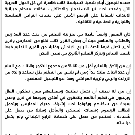
جهده لتجهيل أبناء شعبنا كسياسة كانت ظاهرة في كل الدول العربية
التي وقعت تحت نير الاستعمار والاحتلال ، فكانت معظم ميزانية
الانتداب للحفاظ على الوضع الأمني على حساب النواحي التعليمية
والتجارية والصناعية والثقافية .
كان القصور واضحاً خاصة في ميزانية التعليم من حيث عدد المدارس
والطلاب والمناهج حيث أن بعض القرى كانت تخلو من المدارس وقرى
أخرى تصل فيها للصف الرابع الابتدائي وقليلا من القرى التعليم فيها
للصف السابع ويتركز التعليم الثانوي في بعض المدن.
إن من إلتحق بالتعليم أقل من 40 % من مجموع الذكور والاناث مع العلم
أن عدد الاناث قليلا جداً ومن لم يلتحق في التعليم ظل يساعد والده في
الزراعة والرعي وتربية المواشي وهذا هو التجهيل الممنهج .
إن من له نصيب أن يكمل تعليمه ومعظمهم ممن يملكون المال
ويرغبون في تعليم أبنائهم يلتحقون في أماكن وجودها في قرى ومدن
بعيدة عن سكناهم ويكونوا تحت إشراف مدراء المدارس ويتحمل
الطالب الرسوم ونفقات المسكن والمأكل وقليلا من حصل على
شهادة ، فمنهم من حصل على شهادة الرابع الابتدائي ولم يكمل
دراسته.