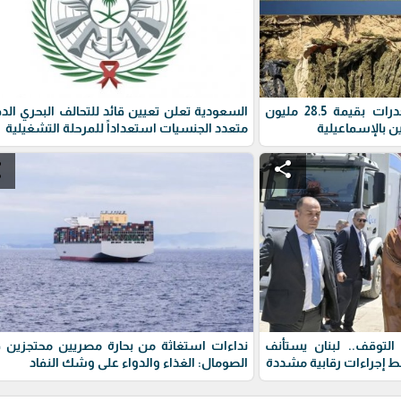
الأمن المصري يضبط مخدرات بقيمة 28.5 مليون
السعودية تعلن تعيين قائد للتحالف البحري الد
ن بالإسماعيلية
متعدد الجنسيات استعداداً للمرحلة التشغيلية
e
share
وقف.. لبنان يستأنف
نداءات استغاثة من بحارة مصريين محتجزين ق
ط إجراءات رقابية مشددة
الصومال: الغذاء والدواء على وشك النفاد