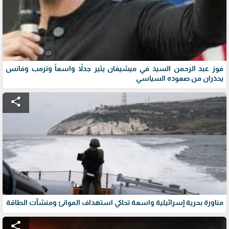
فوز عبد الرحمن السيد في ميشيغان يثير جدلاً واسعاً وترمب وفانس
يحذران من صعوده السياسي
share
مناورة بحرية إسرائيلية واسعة تحاكي استهداف الموانئ ومنشآت الطاقة
share