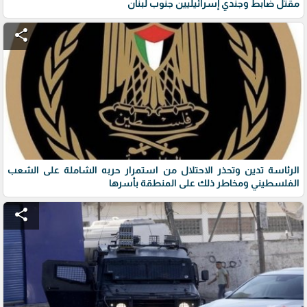
مقتل ضابط وجندي إسرائيليين جنوب لبنان
share
الرئاسة تدين وتحذر الاحتلال من استمرار حربه الشاملة على الشعب
الفلسطيني ومخاطر ذلك على المنطقة بأسرها
share