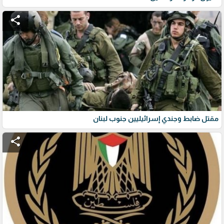
share
مقتل ضابط وجندي إسرائيليين جنوب لبنان
share