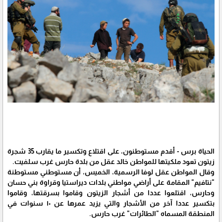
الحياة برس - أقدم مستوطنون، على اقتلاع وتكسير ما يقارب 35 شجرة
زيتون تعود ملكيتها للمواطن خالد عقل من بلدة حارس غرب سلفيت.
وقال المواطن عقل لوفا الرسمية، الخميس، أن مستوطني مستوطنة
"نتافيم" المقامة على أراضي مواطني بلدات ديراستيا وقراوة بني حسان
وحارس، اقتلعوا عددا من أشجار الزيتون وقاموا بسرقتها، وقاموا
بتكسير عددا آخر من الأشجار والتي يزيد عمرها عن ١٠ سنوات في
المنطقة المسماه "الطائرات" غرب حارس.