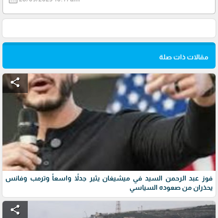
مقالات ذات صلة
share
فوز عبد الرحمن السيد في ميشيغان يثير جدلاً واسعاً وترمب وفانس
يحذران من صعوده السياسي
share