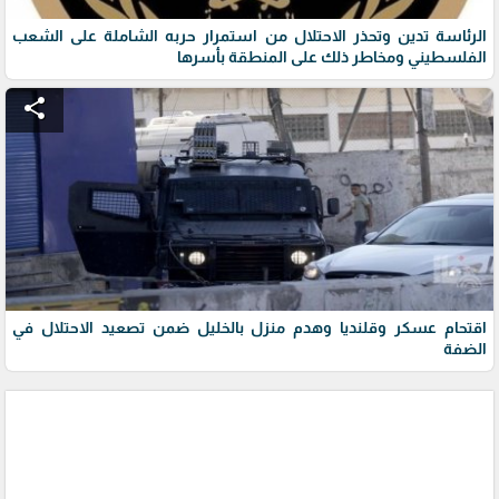
الرئاسة تدين وتحذر الاحتلال من استمرار حربه الشاملة على الشعب
الفلسطيني ومخاطر ذلك على المنطقة بأسرها
share
اقتحام عسكر وقلنديا وهدم منزل بالخليل ضمن تصعيد الاحتلال في
الضفة