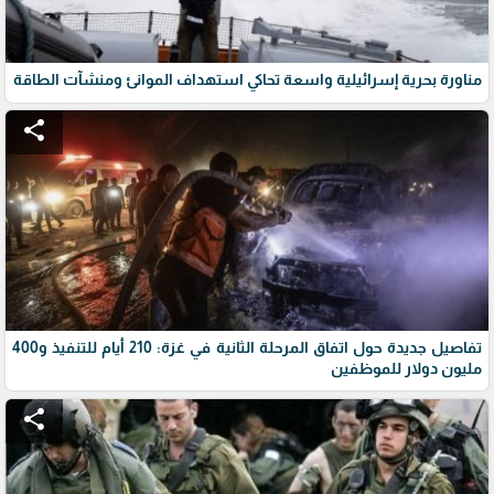
مناورة بحرية إسرائيلية واسعة تحاكي استهداف الموانئ ومنشآت الطاقة
share
تفاصيل جديدة حول اتفاق المرحلة الثانية في غزة: 210 أيام للتنفيذ و400
مليون دولار للموظفين
share