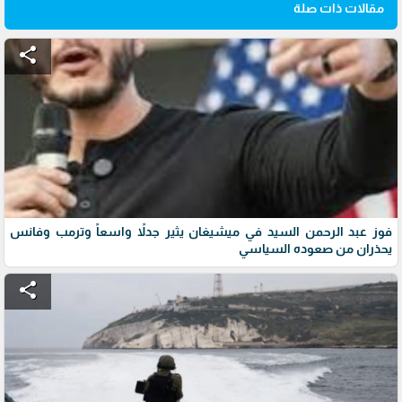
مقالات ذات صلة
share
فوز عبد الرحمن السيد في ميشيغان يثير جدلاً واسعاً وترمب وفانس
يحذران من صعوده السياسي
share