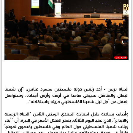
الحياة برس - أكد رئيس دولة فلسطين محمود عباس، "إن شعبنا
البطل والمناضل سيبقى صامدا في أرضه وأرض أجداده، وسنواصل
العمل من أجل نيل شعبنا الفلسطيني حريته واستقلاله".
وأضاف سيادته خلال افتتاحه المنتدى الوطني الثامن "الحياة الرقمية
والابداع"، الذي عقد اليوم الثلاثاء، بمقر الهلال الأحمر في البيرة، أن "أبناء
وبنات شعبنا الفلسطيني حول العالم وفي فلسطين يقدمون نموذجاً
خلاقاً في خدمة مجتمعاتهم والبشرية جمعاء، رغم معيقات الاحتلال،